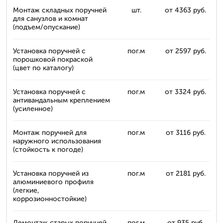
Монтаж складных поручней
шт.
от 4363 руб.
для санузлов и комнат
(подъем/опускание)
Установка поручней с
пог.м
от 2597 руб.
порошковой покраской
(цвет по каталогу)
Установка поручней с
пог.м
от 3324 руб.
антивандальным креплением
(усиленное)
Монтаж поручней для
пог.м
от 3116 руб.
наружного использования
(стойкость к погоде)
Установка поручней из
пог.м
от 2181 руб.
алюминиевого профиля
(легкие,
коррозионностойкие)
Демонтаж старых поручней
пог.м
от 935 руб.