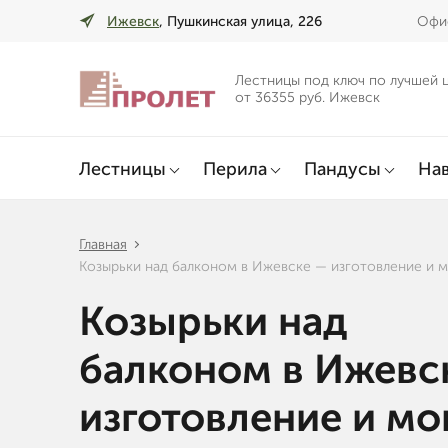
Ижевск
, Пушкинская улица, 226
Офис
Лестницы под ключ по лучшей 
от 36355 руб. Ижевск
Лестницы
Перила
Пандусы
Нав
Главная
Козырьки над балконом в Ижевске — изготовление и 
Козырьки над
балконом в Ижевс
изготовление и м