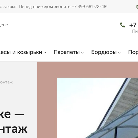
 закрыт. Перед приездом звоните +7 499 681-72-48!
+7
цене
Пн
есы и козырьки
Парапеты
Бордюры
По
монтаж
ке —
онтаж