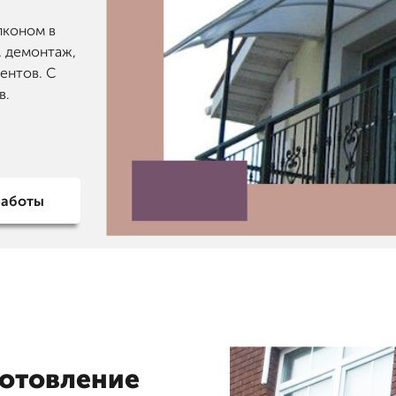
лконом в
, демонтаж,
центов. С
в.
работы
готовление