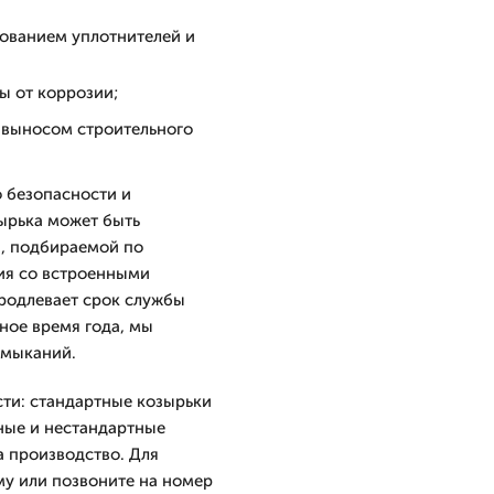
зованием уплотнителей и
ы от коррозии;
 выносом строительного
 безопасности и
ырька может быть
и, подбираемой по
ия со встроенными
родлевает срок службы
ное время года, мы
имыканий.
сти: стандартные козырьки
пные и нестандартные
 производство. Для
му или позвоните на номер