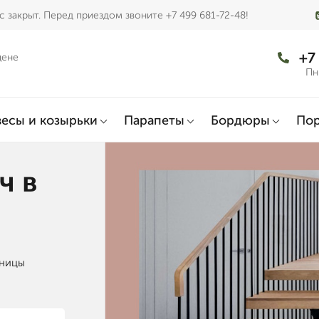
 закрыт. Перед приездом звоните +7 499 681-72-48!
+7
цене
Пн
есы и козырьки
Парапеты
Бордюры
По
ч в
тницы