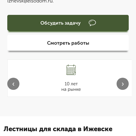
izhevsk@elsodom.ru.
Обсудить задачу
Смотреть работы
‹
›
10 лет
на рынке
Лестницы для склада в Ижевске